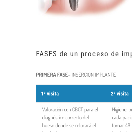
FASES de un proceso de im
PRIMERA FASE
– INSERCION IMPLANTE
1ª visita
2ª visita
Valoración con CBCT para el
Higiene, 
diagnóstico correcto del
cada paci
hueso donde se colocará el
tomar 48 