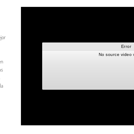
jor
en
as
s
da