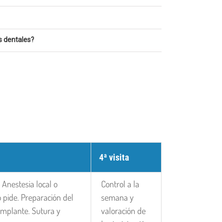
s dentales?
4ª visita
 Anestesia local o
Control a la
o pide. Preparación del
semana y
implante. Sutura y
valoración de